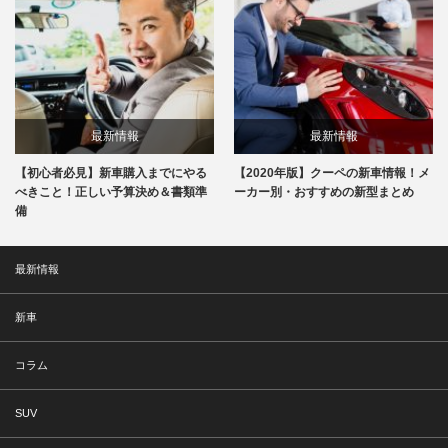
最新情報
最新情報
【初心者必見】新車購入までにやる
【2020年版】クーペの新車情報！メ
べきこと！正しい予算決め＆書類準
ーカー別・おすすめの新型まとめ
備
最新情報
新車
コラム
SUV