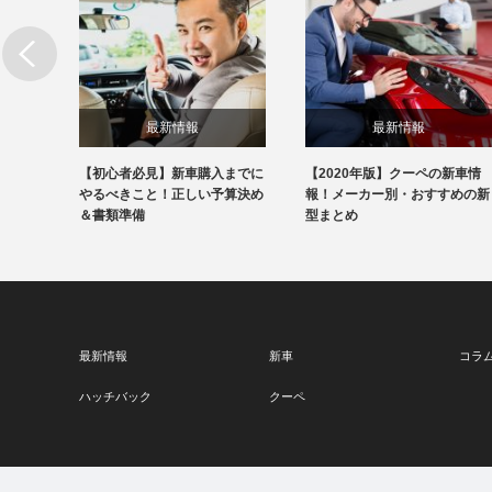
最新情報
最新情報
の新車
【初心者必見】新車購入までに
【2020年版】クーペの新車情
すめの
やるべきこと！正しい予算決め
報！メーカー別・おすすめの新
＆書類準備
型まとめ
最新情報
新車
コラ
ハッチバック
クーペ