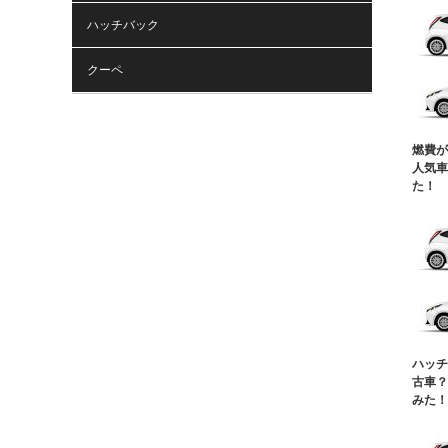
ハッチバック
クーペ
燃費が
人気車
た！
ハッチ
古車？
みた！