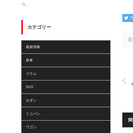
つ…
T
カテゴリー
最新情報
新車
コラム
SUV
セダン
ミニバン
関
ワゴン