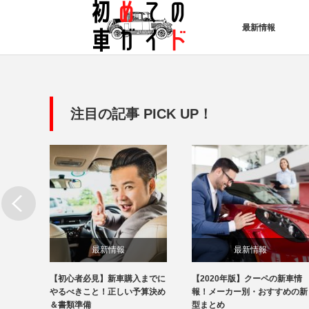
最新情報
注目の記事 PICK UP！
最新情報
最新情報
の新車
【初心者必見】新車購入までに
【2020年版】クーペの新車情
すめの
やるべきこと！正しい予算決め
報！メーカー別・おすすめの新
＆書類準備
型まとめ