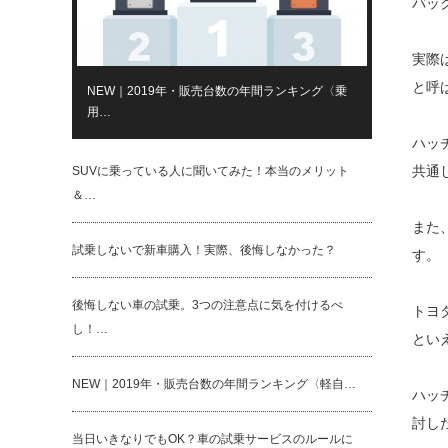
バッ
実際
と呼
NEW｜2019年・販売台数の年間ランキング〈乗
用…
ハッ
共通
SUVに乗っている人に聞いてみた！本当のメリット
＆…
また
試乗しないで新車購入！実際、後悔しなかった？
す。
後悔しない車の試乗。3つの注意点に気を付けるべ
トヨ
し！…
とい
NEW｜2019年・販売台数の年間ランキング〈軽自…
ハッ
討し
当日いきなりでもOK？車の試乗サービスのルールに