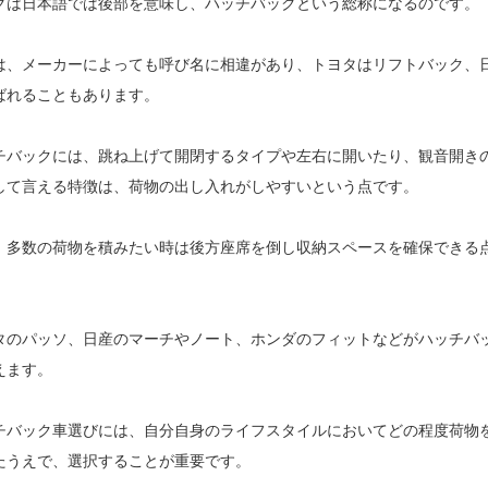
クは日本語では後部を意味し、ハッチバックという総称になるのです。
は、メーカーによっても呼び名に相違があり、トヨタはリフトバック、
ばれることもあります。
チバックには、跳ね上げて開閉するタイプや左右に開いたり、観音開き
して言える特徴は、荷物の出し入れがしやすいという点です。
、多数の荷物を積みたい時は後方座席を倒し収納スペースを確保できる
タのパッソ、日産のマーチやノート、ホンダのフィットなどがハッチバ
えます。
チバック車選びには、自分自身のライフスタイルにおいてどの程度荷物
たうえで、選択することが重要です。