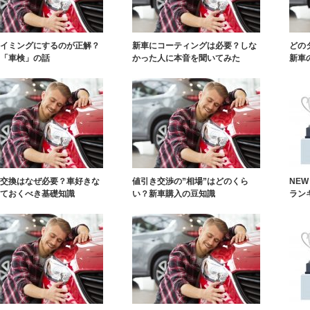
イミングにするのが正解？
新車にコーティングは必要？しな
どの
「車検」の話
かった人に本音を聞いてみた
新車
交換はなぜ必要？車好きな
値引き交渉の”相場”はどのくら
NE
ておくべき基礎知識
い？新車購入の豆知識
ラン