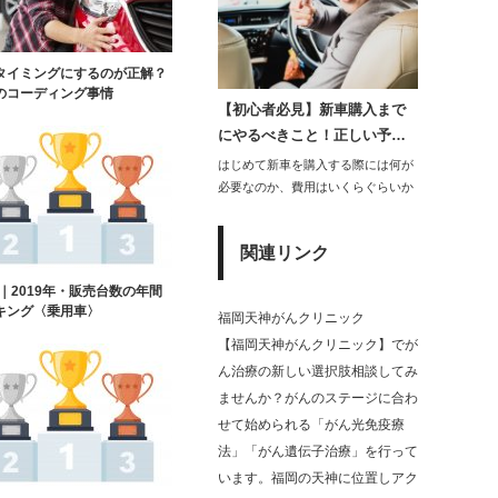
タイミングにするのが正解？
のコーディング事情
【初心者必見】新車購入まで
にやるべきこと！正しい予…
はじめて新車を購入する際には何が
必要なのか、費用はいくらぐらいか
かかるのかと戸惑…
関連リンク
W｜2019年・販売台数の年間
キング〈乗用車〉
福岡天神がんクリニック
【福岡天神がんクリニック】でが
ん治療の新しい選択肢相談してみ
ませんか？がんのステージに合わ
せて始められる「がん光免疫療
法」「がん遺伝子治療」を行って
います。福岡の天神に位置しアク