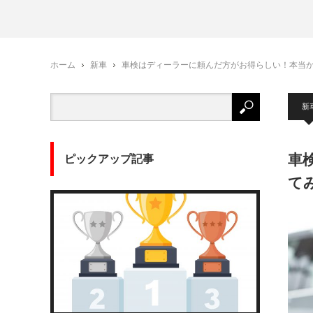
ホーム
新車
車検はディーラーに頼んだ方がお得らしい！本当
新
車
ピックアップ記事
て