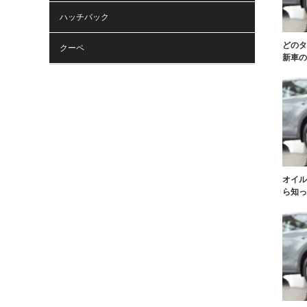
ハッチバック
どのタ
クーペ
新車の
オイル
ら知っ