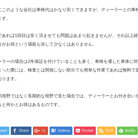
にこのような会社は車検代はかなり安くできますが、ディーラーとの車
ます。
であれば1回目は安く済ませても問題はあまり起きませんが、それ以上
方がお得という場面も決して少なくはありません。
ーラーの場合は2年保証を付けていることも多く、車検を通した車体に
まった際には、検査とは関係しない部分でも簡単な作業であれば無料で
あります。
的視野ではなく長期的な視野で見た場合では、ディーラーとお付き合い
ると何かとお得はあるものです。
weet
Share
+1
Hatena
Pocket
RSS
feedly