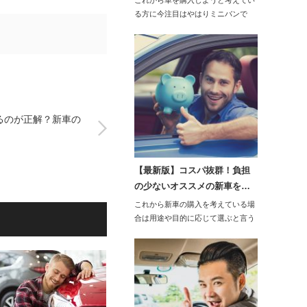
これから車を購入しようと考えてい
る方に今注目はやはりミニバンで
す。手頃の大き…
るのが正解？新車の
【最新版】コスパ抜群！負担
の少ないオススメの新車を…
これから新車の購入を考えている場
合は用途や目的に応じて選ぶと言う
ことと、費用の負…