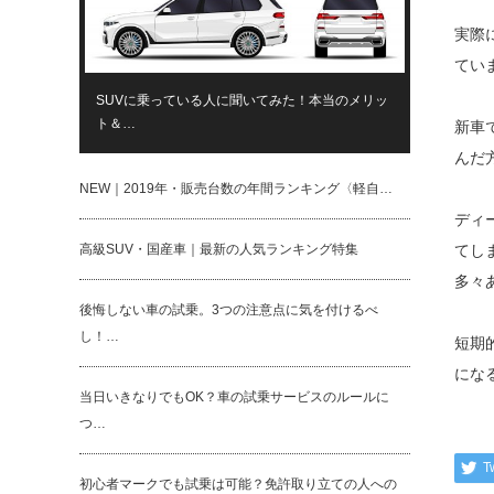
実際
てい
SUVに乗っている人に聞いてみた！本当のメリッ
ト＆…
新車
んだ
NEW｜2019年・販売台数の年間ランキング〈軽自…
ディ
高級SUV・国産車｜最新の人気ランキング特集
てし
多々
後悔しない車の試乗。3つの注意点に気を付けるべ
し！…
短期
にな
当日いきなりでもOK？車の試乗サービスのルールに
つ…
T
初心者マークでも試乗は可能？免許取り立ての人への