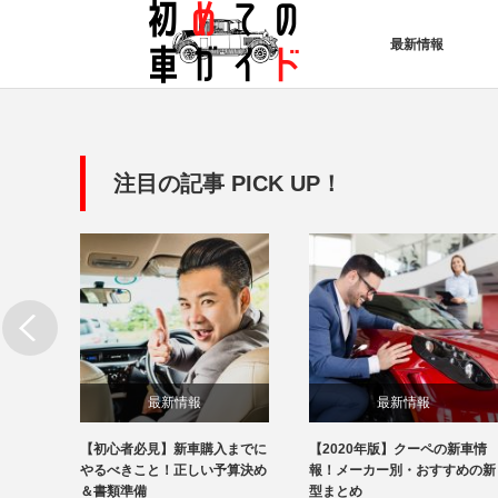
最新情報
注目の記事 PICK UP！
最新情報
最新情報
の新車
【初心者必見】新車購入までに
【2020年版】クーペの新車情
すめの
やるべきこと！正しい予算決め
報！メーカー別・おすすめの新
＆書類準備
型まとめ