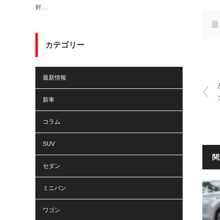
対…
カテゴリー
最新情報
新車
コラム
SUV
関
セダン
ミニバン
ワゴン