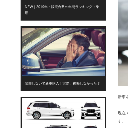
NEW｜2019年・販売台数の年間ランキング〈乗
用…
試乗しないで新車購入！実際、後悔しなかった？
新車
現在
す。