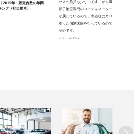
セスの負担も少ないです。がん遺
W｜2019年・販売台数の年間
キング〈軽自動車〉
伝子治療専門のコーディネーター
が属しているので、患者様に寄り
添った個別医療を行っているので
安心です。
tenjin-cc.net/
Next