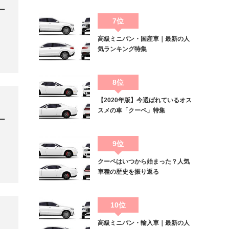
ー
7位
高級ミニバン・国産車｜最新の人
気ランキング特集
8位
【2020年版】今選ばれているオス
スメの車「クーペ」特集
ー
9位
クーペはいつから始まった？人気
車種の歴史を振り返る
10位
高級ミニバン・輸入車｜最新の人