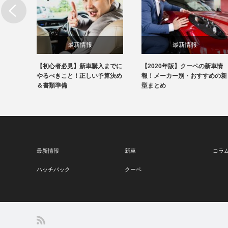
最新情報
最新情報
の新車
【初心者必見】新車購入までに
【2020年版】クーペの新車情
すめの
やるべきこと！正しい予算決め
報！メーカー別・おすすめの新
＆書類準備
型まとめ
最新情報
新車
コラ
ハッチバック
クーペ