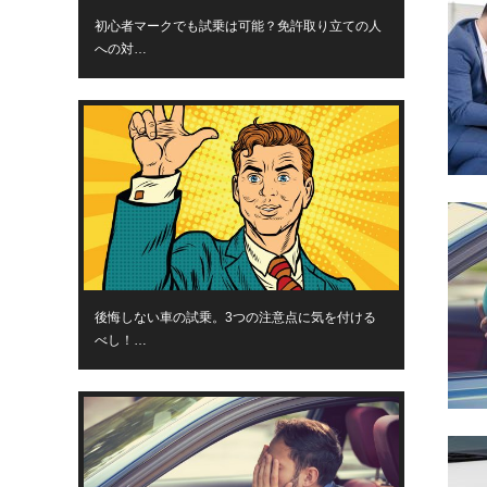
初心者マークでも試乗は可能？免許取り立ての人
への対…
後悔しない車の試乗。3つの注意点に気を付ける
べし！…