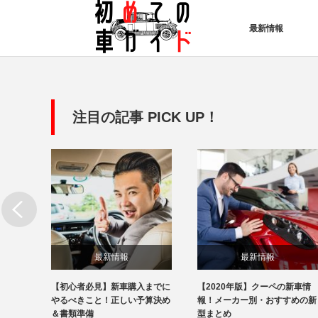
最新情報
注目の記事 PICK UP！
最新情報
最新情報
の新車
【初心者必見】新車購入までに
【2020年版】クーペの新車情
すめの
やるべきこと！正しい予算決め
報！メーカー別・おすすめの新
＆書類準備
型まとめ