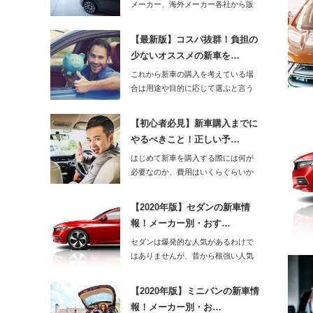
メーカー、海外メーカー各社から販
売されており、昭…
【最新版】コスパ抜群！負担の
少ないオススメの新車を…
これから新車の購入を考えている場
合は用途や目的に応じて選ぶと言う
ことと、費用の負…
【初心者必見】新車購入までに
やるべきこと！正しい予…
はじめて新車を購入する際には何が
必要なのか、費用はいくらぐらいか
かかるのかと戸惑…
【2020年版】セダンの新車情
報！メーカー別・おす…
セダンは爆発的な人気があるわけで
はありませんが、昔から根強い人気
です。202…
【2020年版】ミニバンの新車情
報！メーカー別・お…