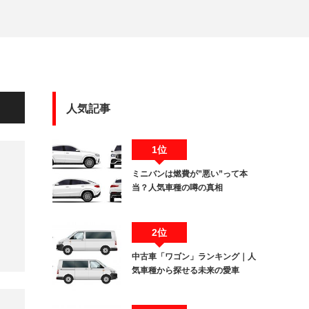
人気記事
1位
ミニバンは燃費が”悪い”って本
当？人気車種の噂の真相
2位
中古車「ワゴン」ランキング｜人
気車種から探せる未来の愛車