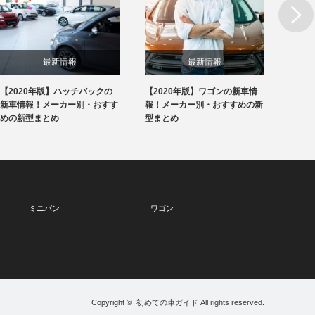
Next
最新情報
最新情報
【2020年版】ハッチバックの
【2020年版】ワゴンの新車情
【20
新車情報！メーカー別・おすす
報！メーカー別・おすすめの新
報！メ
めの新型まとめ
型まとめ
型まと
ミニバン
ワゴン
Copyright ©
初めての車ガイド
All rights reserved.