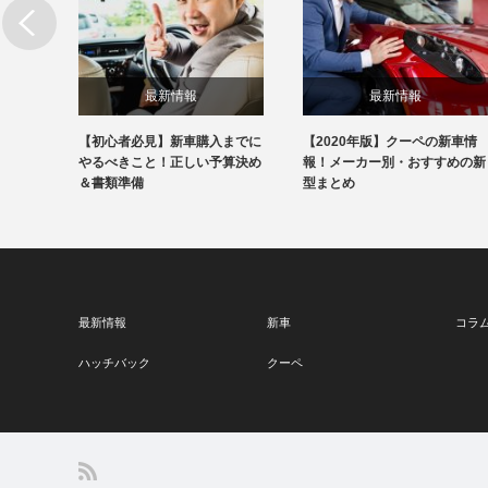
最新情報
最新情報
の新車
【初心者必見】新車購入までに
【2020年版】クーペの新車情
すめの
やるべきこと！正しい予算決め
報！メーカー別・おすすめの新
＆書類準備
型まとめ
最新情報
新車
コラ
ハッチバック
クーペ