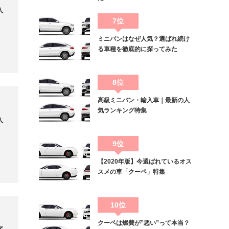
入
7位
ミニバンはなぜ人気？選ばれ続け
る車種を徹底的に探ってみた
8位
高級ミニバン・輸入車｜最新の人
気ランキング特集
入
9位
【2020年版】今選ばれているオス
スメの車「クーペ」特集
10位
クーペは燃費が”悪い”って本当？