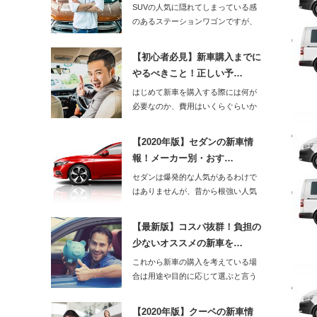
SUVの人気に隠れてしまっている感
のあるステーションワゴンですが、
使い勝手の良さ…
【初心者必見】新車購入までに
やるべきこと！正しい予…
はじめて新車を購入する際には何が
必要なのか、費用はいくらぐらいか
かかるのかと戸惑…
【2020年版】セダンの新車情
報！メーカー別・おす…
セダンは爆発的な人気があるわけで
はありませんが、昔から根強い人気
です。202…
【最新版】コスパ抜群！負担の
少ないオススメの新車を…
これから新車の購入を考えている場
合は用途や目的に応じて選ぶと言う
ことと、費用の負…
【2020年版】クーペの新車情