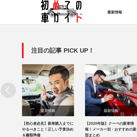
最新情報
注目の記事 PICK UP！
最新情報
最新情報
の新車
【初心者必見】新車購入までに
【2020年版】クーペの新車情
すめの
やるべきこと！正しい予算決め
報！メーカー別・おすすめの新
＆書類準備
型まとめ