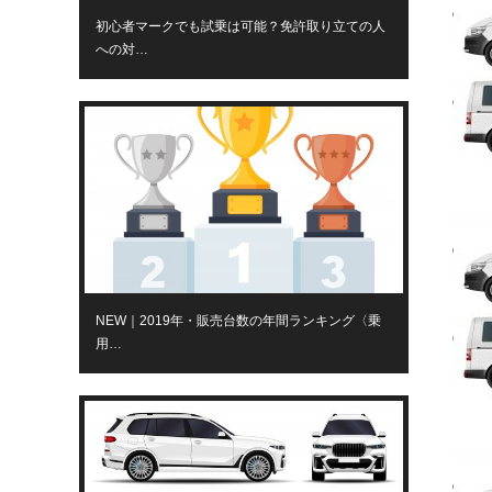
初心者マークでも試乗は可能？免許取り立ての人
への対…
NEW｜2019年・販売台数の年間ランキング〈乗
用…