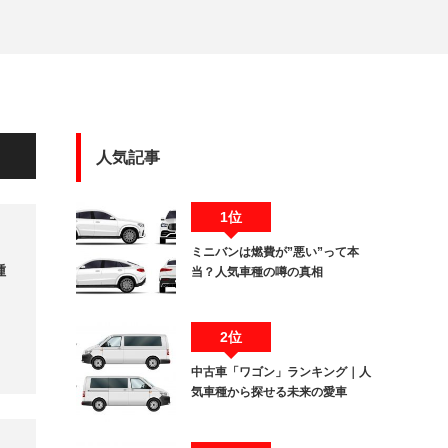
人気記事
1位
ミニバンは燃費が”悪い”って本
種
当？人気車種の噂の真相
2位
中古車「ワゴン」ランキング｜人
気車種から探せる未来の愛車