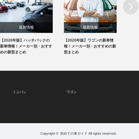
Next
最新情報
最新情報
【2020年版】ハッチバックの
【2020年版】ワゴンの新車情
【20
新車情報！メーカー別・おすす
報！メーカー別・おすすめの新
報！メ
めの新型まとめ
型まとめ
型まと
ミニバン
ワゴン
Copyright ©
初めての車ガイド
All rights reserved.