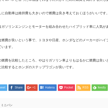
しに自動車は維持費も大きいので燃費は良き考えておくほうがいいです
はガソリンエンジンとモーターを組み合わせたハイブリッド車に人気が
は燃費が良いという事で、トヨタや日産、ホンダなどのメーカーがハイ
ています。
の燃費を比較したところ、やはりガソリン車よりもはるかに燃費は良い
に比較するとホンダのステップワゴンが良いです。
weet
Share
+1
Hatena
Pocket
RSS
feedly
ミニバン