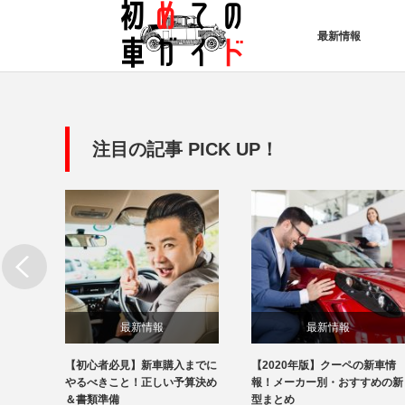
最新情報
注目の記事 PICK UP！
最新情報
最新情報
の新車
【初心者必見】新車購入までに
【2020年版】クーペの新車情
すめの
やるべきこと！正しい予算決め
報！メーカー別・おすすめの新
＆書類準備
型まとめ