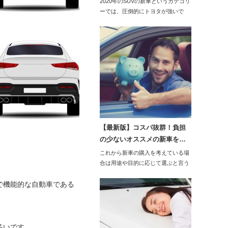
2020年のSUVの新車というカテゴリ
ーでは、圧倒的にトヨタが強いで
す。中で…
【最新版】コスパ抜群！負担
の少ないオススメの新車を…
これから新車の購入を考えている場
合は用途や目的に応じて選ぶと言う
ことと、費用の負…
で機能的な自動車である
多いです。