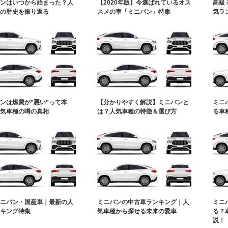
ンはいつから始まった？人
【2020年版】今選ばれているオス
高級
の歴史を振り返る
スメの車「ミニバン」特集
気ラ
ンは燃費が”悪い”って本
【分かりやすく解説】ミニバンと
ミニ
気車種の噂の真相
は？人気車種の特徴＆選び方
る車
ニバン・国産車｜最新の人
ミニバンの中古車ランキング｜人
ミニ
キング特集
気車種から探せる未来の愛車
る？
説！