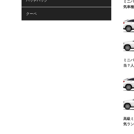
ハッチバック
ミニバ
気車種
クーペ
ミニバ
当？人
高級ミ
気ラン