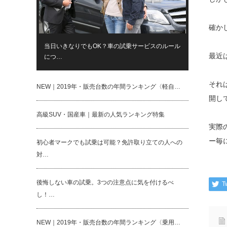
確か
当日いきなりでもOK？車の試乗サービスのルール
最近
につ…
それ
NEW｜2019年・販売台数の年間ランキング〈軽自…
開し
高級SUV・国産車｜最新の人気ランキング特集
実際
ー毎
初心者マークでも試乗は可能？免許取り立ての人への
対…
後悔しない車の試乗。3つの注意点に気を付けるべ
T
し！…
NEW｜2019年・販売台数の年間ランキング〈乗用…