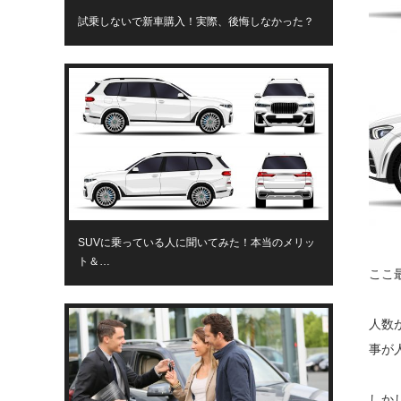
試乗しないで新車購入！実際、後悔しなかった？
SUVに乗っている人に聞いてみた！本当のメリッ
ト＆…
ここ
人数
事が
しか