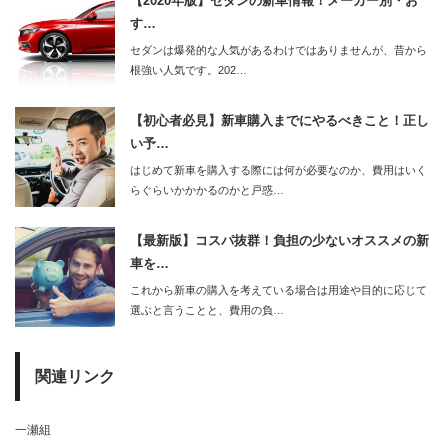
【2020年版】セダンの新車情報！メーカー別・お
す…
セダンは爆発的な人気があるわけではありませんが、昔から
根強い人気です。202…
【初心者必見】新車購入までにやるべきこと！正し
い予…
はじめて新車を購入する際には何が必要なのか、費用はいく
らぐらいかかかるのかと戸惑…
【最新版】コスパ抜群！負担の少ないオススメの新
車を…
これから新車の購入を考えている場合は用途や目的に応じて
選ぶと言うことと、費用の負…
関連リンク
一瀬組