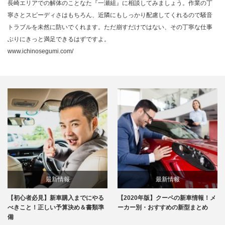
長崎エリアでの解体のことなた『一瀬組』に相談してみましょう。作業の丁
寧さとスピーディさはもちろん、近隣にもしっかり配慮してくれるので騒音
トラブルを未然に防いでくれます。ただ崩すだけではない、その丁寧な仕事
ぶりにきっと満足できるはずですよ。
www.ichinosegumi.com/
最新情報
最新情報
【初心者必見】新車購入までにやる
【2020年版】クーペの新車情報！メ
べきこと！正しい予算決め＆書類準
ーカー別・おすすめの新型まとめ
備