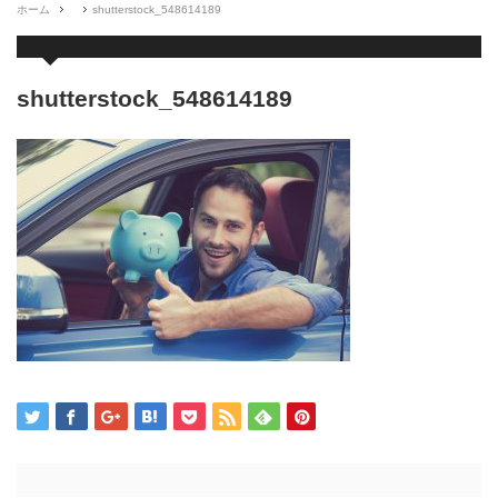
ホーム
shutterstock_548614189
shutterstock_548614189