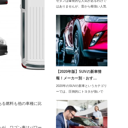
セダンは爆発的な人気があるわけで
はありませんが、昔から根強い人気
です。202…
【2020年版】SUVの新車情
報！メーカー別・おす…
2020年のSUVの新車というカテゴリ
ーでは、圧倒的にトヨタが強いで
す。中で…
ある燃料も他の車種に比
たが、ワゴン車はパワー