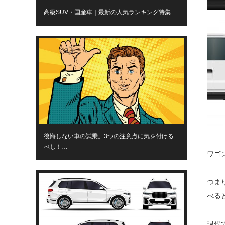
高級SUV・国産車｜最新の人気ランキング特集
後悔しない車の試乗。3つの注意点に気を付ける
べし！…
ワゴ
つま
べる
現代