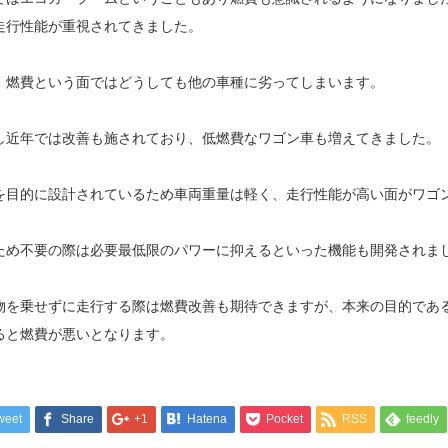
走行性能が重視されてきました。
、燃費という面ではどうしても他の車種に劣ってしまいます。
し近年では改善も施されており、低燃費なワゴン車も増えてきました。
を目的に設計されているため車両重量は軽く、走行性能が高い面がワゴ
ため不要の際は必要最低限のパワーに抑えるといった機能も開発されま
物を乗せずに走行する際は燃費改善も期待できますが、本来の目的であ
ると燃費が悪いとなります。
weet
Share
+1
Hatena
Pocket
RSS
feedly