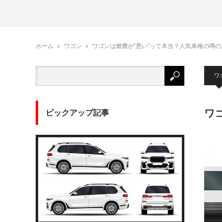
ホーム
ワゴン
ワゴンは燃費が”悪い”って本当？人気車種の噂の
ワ
ワ
ピックアップ記事