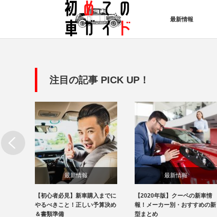
最新情報
注目の記事 PICK UP！
最新情報
最新情報
の新車
【初心者必見】新車購入までに
【2020年版】クーペの新車情
すめの
やるべきこと！正しい予算決め
報！メーカー別・おすすめの新
＆書類準備
型まとめ